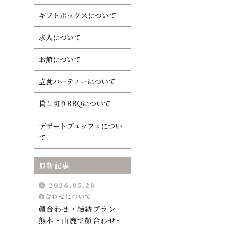
ギフトボックスについて
求人について
お節について
立食パーティーについて
貸し切りBBQについて
デザートブュッフェについ
て
最新記事
お電話での受付
0968-41-5219
2026.05.28
顔合わせについて
受付時間：7:00～21:00
顔合わせ・結納プラン｜
熊本・山鹿で顔合わせ･
ネット予約（auto reserve）