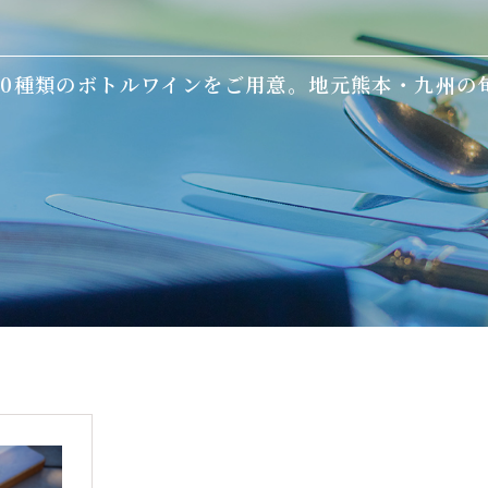
90種類のボトルワインをご用意。地元熊本・九州の