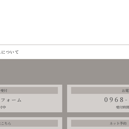
スについて
の受付
お電
0968
せフォーム
付中
受付時間：
mはこちら
ネット予約（a