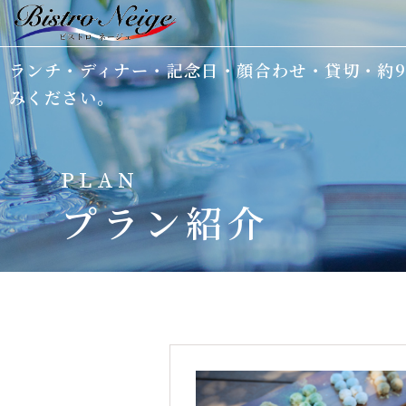
ランチ・ディナー・記念日・顔合わせ・貸切・約
ホーム
みください。
ビストロネージュについて
PLAN
メニュー&ドリンク
プラン紹介
顔合わせ＆ウエディングプラン
シェフ紹介
よくある質問
ニュース＆ブログ