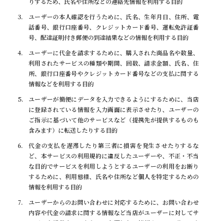
りするため、氏名や住所などの連絡先情報を利用する目的
ユーザーの本人確認を行うために、氏名、生年月日、住所、電
話番号、銀行口座番号、クレジットカード番号、運転免許証番
号、配達証明付き郵便の到達結果などの情報を利用する目的
ユーザーに代金を請求するために、購入された商品名や数量、
利用されたサービスの種類や期間、回数、請求金額、氏名、住
所、銀行口座番号やクレジットカード番号などの支払に関する
情報などを利用する目的
ユーザーが簡便にデータを入力できるようにするために、当店
に登録されている情報を入力画面に表示させたり、ユーザーの
ご指示に基づいて他のサービスなど（提携先が提供するものも
含みます）に転送したりする目的
代金の支払を遅滞したり第三者に損害を発生させたりするな
ど、本サービスの利用規約に違反したユーザーや、不正・不当
な目的でサービスを利用しようとするユーザーの利用をお断り
するために、利用態様、氏名や住所など個人を特定するための
情報を利用する目的
ユーザーからのお問い合わせに対応するために、お問い合わせ
内容や代金の請求に関する情報など当店がユーザーに対してサ