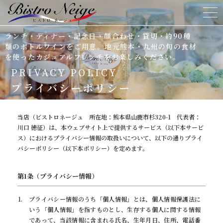
ランチ・ディナー・記念日・顔合わせ・貸切・約90種
ホーム
類のボトルワインをご用意。地元熊本・九州の旬の食材
を使ったカジュアルフレンチをお楽しみください。
ビストロネージュについて
PRIVACY POLICY
プライバシーポリシー
メニュー&ドリンク
当店（ビストロネージュ 所在地：熊本県山鹿市杉320-1 代表者：
顔合わせ＆ウエディングプラン
川口 徳征）は、本ウェブサイト上で提供するサービス（以下本サービ
ス）におけるプライバシー情報の取扱いについて、以下の通りプライ
シェフ紹介
バシーポリシー（以下本ポリシー）を定めます。
よくある質問
第1条（プライバシー情報）
プライバシー情報のうち「個人情報」とは、個人情報保護法に
ニュース＆ブログ
いう「個人情報」を指すものとし、生存する個人に関する情報
であって、当該情報に含まれる氏名、生年月日、住所、電話番