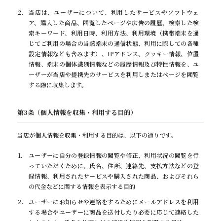
受付時間：7:00～21:00
当店は、ユーザーについて、利用したサービスやソフトウェ
ア、購入した商品、閲覧したページや広告の履歴、検索した検
Instagramはこちら
索キーワード、利用日時、利用方法、利用環境（携帯端末を通
Instagram
じてご利用の場合の当該端末の通信状態、利用に際しての各種
設定情報なども含みます）、IPアドレス、クッキー情報、位置
情報、端末の個体識別情報などの履歴情報及び特性情報を、ユ
ネット予約（auto reserve）
ーザーが当店や提携先のサービスを利用しまたはページを閲覧
auto reserve
する際に収集します。
第3条（個人情報を収集・利用する目的）
当店が個人情報を収集・利用する目的は、以下の通りです。
ユーザーに自分の登録情報の閲覧や修正、利用状況の閲覧を行
っていただくために、氏名、住所、連絡先、支払方法などの登
録情報、利用されたサービスや購入された商品、およびそれら
の代金などに関する情報を表示する目的
ユーザーにお知らせや連絡をするためにメールアドレスを利用
する場合やユーザーに商品を送付したり必要に応じて連絡した