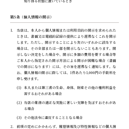
知り得る状態に置いているとき
第5条（個人情報の開示）
当店は、本人から個人情報または利用目的の開示を求められた
ときは、書面又は電磁的記録の提供により遅滞なくこれを開示
します。ただし、開示することにより次のいずれかに該当する
場合は、その全部または一部を開示しないこともあります。開
示しない決定をした場合や、開示に多額の費用を要する場合等
ご本人から指定された開示方法による開示が困難な場合（書面
での開示になります）には、その旨を遅滞なく通知します。な
お、個人情報の開示に際しては、1件あたり1,000円の手数料を
申し受けます。
本人または第三者の生命、身体、財産その他の権利利益を
害するおそれがある場合
当店の業務の適正な実施に著しい支障を及ぼすおそれがあ
る場合
その他法令に違反することとなる場合
前項の定めにかかわらず、履歴情報及び特性情報などの個人情