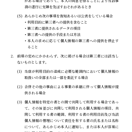
がある場合であって、本人の同意を得ることにより当該事
務の遂行に支障を及ぼすおそれがあるとき
あらかじめ次の事項を告知あるいは公表をしている場合
利用目的に第三者への提供を含むこと
第三者に提供されるデータの項目
第三者への提供の手段または方法
本人の求めに応じて個人情報の第三者への提供を停止す
ること
前項の定めにかかわらず、次に掲げる場合は第三者には該当し
ないものとします。
当店が利用目的の達成に必要な範囲内において個人情報の
取扱いの全部または一部を委託する場合
合併その他の事由による事業の承継に伴って個人情報が提
供される場合
個人情報を特定の者との間で共同して利用する場合であっ
て、その旨並びに共同して利用される個人情報の項目、共
同して利用する者の範囲、利用する者の利用目的及び当該
個人情報の管理について責任を有する者の氏名または名称
について、あらかじめ本人に通知し、または本人が容易に