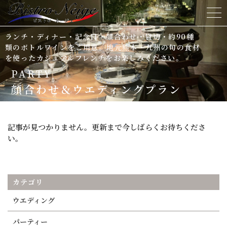
ランチ・ディナー・記念日・顔合わせ・貸切・約90種
ホーム
類のボトルワインをご用意。地元熊本・九州の旬の食材
を使ったカジュアルフレンチをお楽しみください。
ビストロネージュについて
PARTY
顔合わせ＆ウエディングプラン
メニュー&ドリンク
顔合わせ＆ウエディングプラン
記事が見つかりません。更新まで今しばらくお待ちくださ
い。
シェフ紹介
よくある質問
カテゴリ
ウエディング
ニュース＆ブログ
パーティー